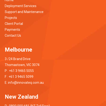
Home
Deployment Services
Support and Maintenance
Projects
Client Portal
Payments
Contact Us
Melbourne
3 /24 Brand Drive
Thomastown, VIC 3074
P : +61 3 9465 5055
F : +61 3 9465 5099
E:
info@innovateq.com.au
New Zealand